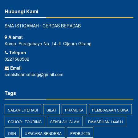
Hubungi Kami
SMA ISTIQAMAH ⋅ CERDAS BERADAB
Alamat
Komp. Puragabaya No. 14 Jl. Cijaura Girang
Telepon
0227568582
Email
smaistiqamahbdg@gmail.com
Tags
SALAM LITERASI
SILAT
PRAMUKA
PEMBIASAAN SISWA
SCHOOL TOURING
SEKOLAH ISLAM
RAMADHAN 1446 H
OSN
UPACARA BENDERA
PPDB 2025